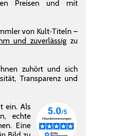
igen Preisen und mit
mmler von Kult‑Titeln –
hm und zuverlässig
zu
Ihnen zuhört und sich
sität, Transparenz und
 ein. Als
en, echte
hen. Eine
in Bild zu