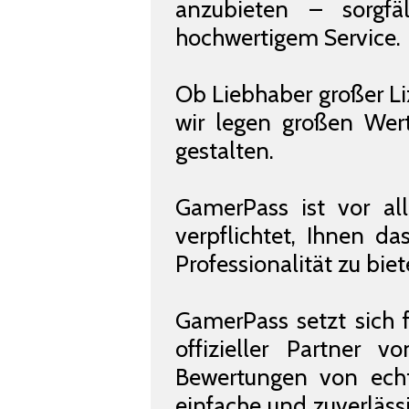
anzubieten – sorgfä
hochwertigem Service.
Ob Liebhaber großer Li
wir legen großen Wert
gestalten.
GamerPass ist vor a
verpflichtet, Ihnen d
Professionalität zu biet
GamerPass setzt sich 
offizieller Partner 
Bewertungen von echt
einfache und zuverlässi