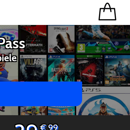
Pass
iele
€ 99