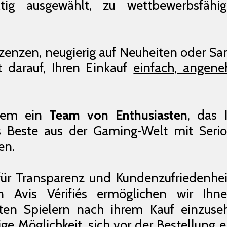
ltig ausgewählt, zu wettbewerbsfäh
zenzen, neugierig auf Neuheiten oder Sa
 darauf, Ihren Einkauf
einfach, angene
llem ein
Team von Enthusiasten
, das 
as Beste aus der Gaming‑Welt mit Serio
en.
für Transparenz und Kundenzufriedenheit
von Avis Vérifiés ermöglichen wir Ihn
en Spielern nach ihrem Kauf einzuse
ge Möglichkeit, sich vor der Bestellung e