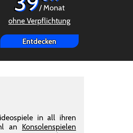
39
/ Monat
ohne Verpflichtung
Entdecken
deospiele in all ihren
ahl an
Konsolenspielen