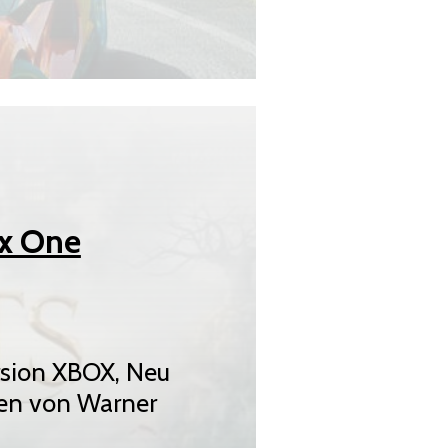
x One
rsion XBOX, Neu
en von Warner