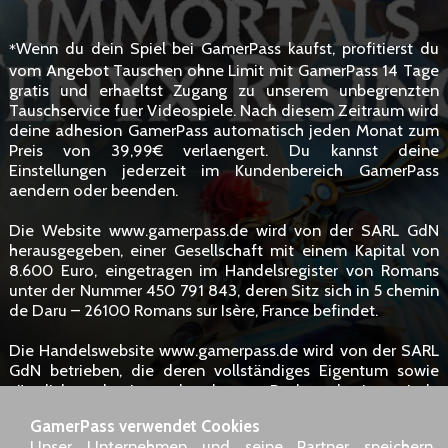
Wenn du dein Spiel bei GamerPass kaufst, profitierst du
*
vom Angebot Tauschen ohne Limit mit GamerPass 14 Tage
gratis und erhaeltst Zugang zu unserem unbegrenzten
Tauschservice fuer Videospiele. Nach diesem Zeitraum wird
deine adhesion GamerPass automatisch jeden Monat zum
Preis von 39,99€ verlaengert. Du kannst deine
Einstellungen jederzeit im Kundenbereich GamerPass
aendern oder beenden.
Die Website www.gamerpass.de wird von der SARL GdN
herausgegeben, einer Gesellschaft mit einem Kapital von
8.600 Euro, eingetragen im Handelsregister von Romans
unter der Nummer 450 791 843, deren Sitz sich in 5 chemin
de Daru – 26100 Romans sur Isère, France befindet.
Die Handelswebsite www.gamerpass.de wird von der SARL
GdN betrieben, die deren vollständiges Eigentum sowie
sämtliche damit verbundenen Rechte besitzt. Jede
vollständige oder teilweise Vervielfältigung bedarf der
GamerPass verwendet Cookies
Zustimmung der Eigentümer. Hyperlinks zur Seite sind
Unser Unternehmen und seine Partner speichern