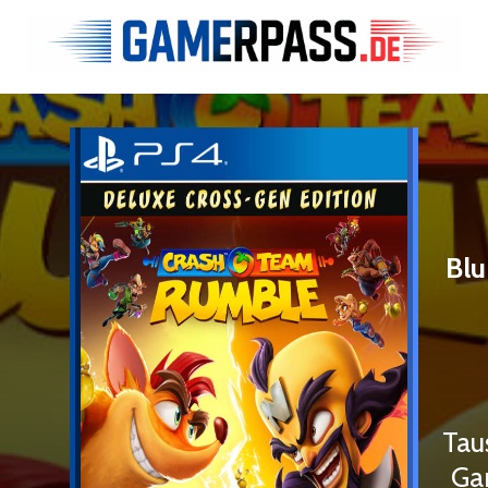
Blu
Tau
Ga