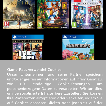
GamerPass verwendet Cookies
Unser Unternehmen und seine Partner speichern
und/oder greifen auf Informationen auf Ihrem Gerät zu,
wie z. B. eindeutige Cookie‑Kennungen, um
personenbezogene Daten zu verarbeiten. Wir tun dies,
SARL GDN GamerPass, Kundenservice telefonisch : +33 1 85
um personalisierte Inhalte bereitzustellen. Sie können
09 18 80
Ihre Präferenzen akzeptieren oder verwalten, indem Sie
Unsere Adresse : 5 chemin de Daru 26100 Romans sur Isère
auf Cookies anpassen klicken oder jederzeit auf der
(France)