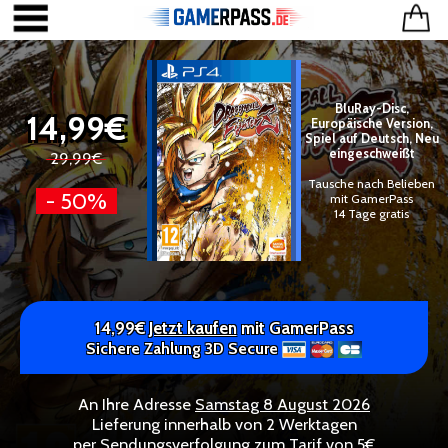
BluRay-Disc,
14,99€
Europäische Version,
Spiel auf Deutsch, Neu
eingeschweißt
29,99€
Tausche nach Belieben
- 50%
mit GamerPass
14 Tage gratis
14,99€
Jetzt kaufen
mit GamerPass
Sichere Zahlung 3D Secure
An Ihre Adresse
Samstag 8 August 2026
Lieferung innerhalb von 2 Werktagen
per Sendungsverfolgung zum Tarif von 5€