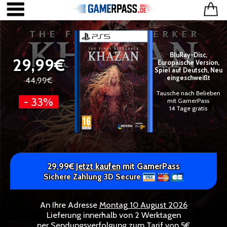
BluRay-Disc,
29,99€
Europäische Version,
Spiel auf Deutsch, Neu
eingeschweißt
44,99€
Tausche nach Belieben
- 33%
mit GamerPass
14 Tage gratis
29,99€
Jetzt kaufen
mit GamerPass
Sichere Zahlung 3D Secure
An Ihre Adresse
Montag 10 August 2026
Lieferung innerhalb von 2 Werktagen
per Sendungsverfolgung zum Tarif von 5€