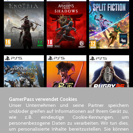
GamerPass verwendet Cookies
Unser Unternehmen und seine Partner speichern
und/oder greifen auf Informationen auf Ihrem Gerät zu,
wie z. B. eindeutige Cookie‑Kennungen, um
personenbezogene Daten zu verarbeiten. Wir tun dies,
SARL GDN GamerPass, Kundenservice telefonisch : +33 1 85
um personalisierte Inhalte bereitzustellen. Sie können
09 18 80