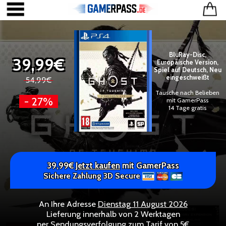
BluRay-Disc,
39,99€
Europäische Version,
Spiel auf Deutsch, Neu
eingeschweißt
54,99€
Tausche nach Belieben
- 27%
mit GamerPass
14 Tage gratis
39,99€
Jetzt kaufen
mit GamerPass
Sichere Zahlung 3D Secure
An Ihre Adresse
Dienstag 11 August 2026
Lieferung innerhalb von 2 Werktagen
per Sendungsverfolgung zum Tarif von 5€