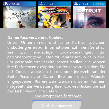
GamerPass verwendet Cookies
Unser Unternehmen und seine Partner speichern
und/oder greifen auf Informationen auf Ihrem Gerät zu,
wie z. B. eindeutige Cookie‑Kennungen, um
personenbezogene Daten zu verarbeiten. Wir tun dies,
SARL GDN GamerPass, Kundenservice telefonisch : +33 1 85
um personalisierte Inhalte bereitzustellen. Sie können
09 18 80
Ihre Präferenzen akzeptieren oder verwalten, indem Sie
Unsere Adresse : 5 chemin de Daru 26100 Romans sur Isère
auf Cookies anpassen klicken oder jederzeit auf der
(France)
Seite Persönliche Daten. Ihre auf dieser Website
Unsere E-Mail-Adresse :
pro@gamerpass.de
eingegebenen Präferenzen werden unseren Partnern
mitgeteilt. Zur Verwaltung Ihrer Cookies klicken Sie auf
Startseite
-
Kundenbereich
-
Kontakt
-
Impressum
den Link :
Persönliche Daten
Persönliche Daten
-
Allgemeine Geschäftsbedingungen
-
Ohne akzeptieren fortfahren
Rückgabe & Erstattung
Über uns
-
Lieferbedingungen
Cookies anpassen