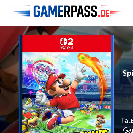
Sp
€
Tau
Ga