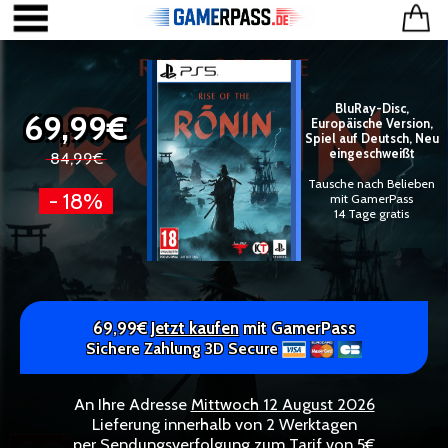
BluRay-Disc,
69,99€
Europäische Version,
Spiel auf Deutsch, Neu
eingeschweißt
84,99€
Tausche nach Belieben
- 18%
mit GamerPass
14 Tage gratis
69,99€
Jetzt kaufen
mit GamerPass
Sichere Zahlung 3D Secure
An Ihre Adresse
Mittwoch 12 August 2026
Lieferung innerhalb von 2 Werktagen
per Sendungsverfolgung zum Tarif von 5€