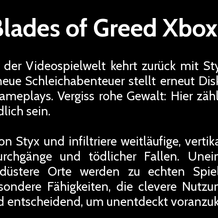
Blades of Greed Xbox
 der Videospielwelt kehrt zurück mit St
eue Schleichabenteuer stellt erneut Disk
meplays. Vergiss rohe Gewalt: Hier zählt
lich sein.
on Styx und infiltriere weitläufige, ver
rchgänge und tödlicher Fallen. Unei
 düstere Orte werden zu echten Spie
esondere Fähigkeiten, die clevere Nu
ind entscheidend, um unentdeckt voranz