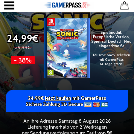
Spielmodul,
24,99€
Europäische Version,
Spiel auf Deutsch, Neu
eingeschweißt
39,99€
Tausche nach Belieben
- 38%
mit GamerPass
14 Tage gratis
24,99€
Jetzt kaufen
mit GamerPass
Sichere Zahlung 3D Secure
An Ihre Adresse
Samstag 8 August 2026
Lieferung innerhalb von 2 Werktagen
per Sendungsverfolgung zum Tarif von 5€