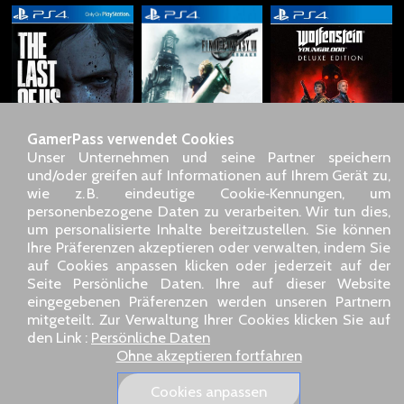
GamerPass verwendet Cookies
Unser Unternehmen und seine Partner speichern
und/oder greifen auf Informationen auf Ihrem Gerät zu,
wie z. B. eindeutige Cookie‑Kennungen, um
personenbezogene Daten zu verarbeiten. Wir tun dies,
SARL GDN GamerPass, Kundenservice telefonisch : +33 1 85
um personalisierte Inhalte bereitzustellen. Sie können
09 18 80
Ihre Präferenzen akzeptieren oder verwalten, indem Sie
Unsere Adresse : 5 chemin de Daru 26100 Romans sur Isère
auf Cookies anpassen klicken oder jederzeit auf der
(France)
Seite Persönliche Daten. Ihre auf dieser Website
Unsere E-Mail-Adresse :
pro@gamerpass.de
eingegebenen Präferenzen werden unseren Partnern
mitgeteilt. Zur Verwaltung Ihrer Cookies klicken Sie auf
Startseite
-
Kundenbereich
-
Kontakt
-
Impressum
den Link :
Persönliche Daten
Persönliche Daten
-
Allgemeine Geschäftsbedingungen
-
Ohne akzeptieren fortfahren
Rückgabe & Erstattung
Über uns
-
Lieferbedingungen
Cookies anpassen