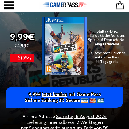
BluRay-Disc,
9,99€
Europäische Version,
Spiel auf Deutsch, Neu
eingeschweißt
24,99€
Tausche nach Belieben
- 60%
mit GamerPass
14 Tage gratis
9,99€
Jetzt kaufen
mit GamerPass
Sichere Zahlung 3D Secure
An Ihre Adresse
Samstag 8 August 2026
Lieferung innerhalb von 2 Werktagen
per Sendungsverfolgung zum Tarif von 5€